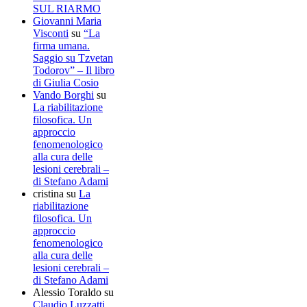
SUL RIARMO
Giovanni Maria
Visconti
su
“La
firma umana.
Saggio su Tzvetan
Todorov” – Il libro
di Giulia Cosio
Vando Borghi
su
La riabilitazione
filosofica. Un
approccio
fenomenologico
alla cura delle
lesioni cerebrali –
di Stefano Adami
cristina
su
La
riabilitazione
filosofica. Un
approccio
fenomenologico
alla cura delle
lesioni cerebrali –
di Stefano Adami
Alessio Toraldo
su
Claudio Luzzatti