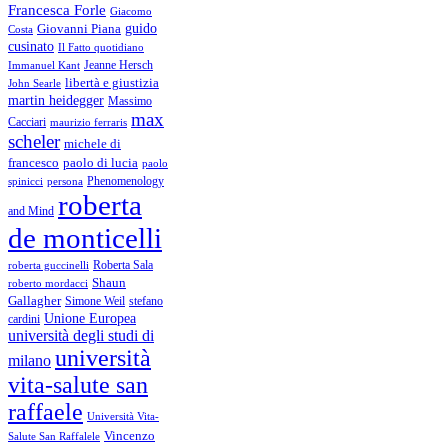
Francesca Forle
Giacomo
guido
Giovanni Piana
Costa
cusinato
Il Fatto quotidiano
Immanuel Kant
Jeanne Hersch
libertà e giustizia
John Searle
martin heidegger
Massimo
max
Cacciari
maurizio ferraris
scheler
michele di
francesco
paolo di lucia
paolo
Phenomenology
spinicci
persona
roberta
and Mind
de monticelli
Roberta Sala
roberta guccinelli
Shaun
roberto mordacci
Gallagher
Simone Weil
stefano
Unione Europea
cardini
università degli studi di
università
milano
vita-salute san
raffaele
Università Vita-
Vincenzo
Salute San Raffalele