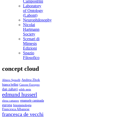
Campostrini
Laboratory
of Ontology
(Labont)
Neurophilosophy
Nicolai
Hartmann
Society
Scenari di
Mimesis
Edizioni
Spazio
Filosofico
concept cloud
Andrea Zhok
Altiero Spinelli
bianca bellini
Canone Europeo
dan zahavi
edith stein
edmund husserl
emanuele caminada
elena cattaneo
europa
fenomenologia
Francesca Albanese
francesca de vecchi