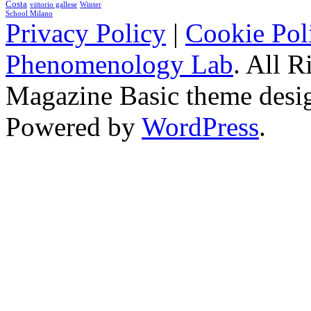
Costa
vittorio gallese
Winter
School Milano
Privacy Policy
|
Cookie Pol
Phenomenology Lab
. All R
Magazine Basic
theme desi
Powered by
WordPress
.