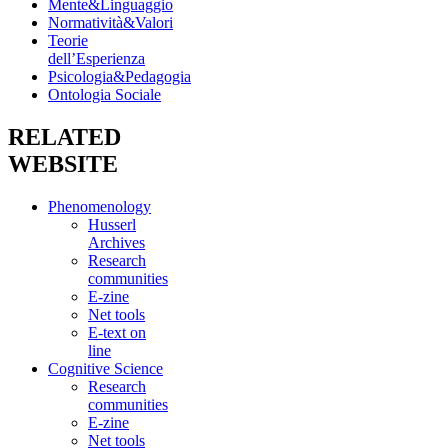
Mente&Linguaggio
Normatività&Valori
Teorie
dell’Esperienza
Psicologia&Pedagogia
Ontologia Sociale
RELATED
WEBSITE
Phenomenology
Husserl
Archives
Research
communities
E-zine
Net tools
E-text on
line
Cognitive Science
Research
communities
E-zine
Net tools