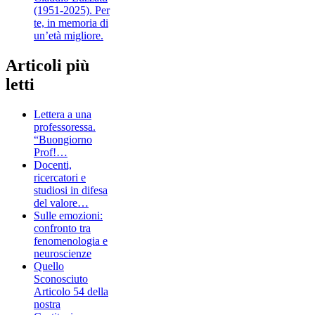
(1951-2025). Per
te, in memoria di
un’età migliore.
Articoli più
letti
Lettera a una
professoressa.
“Buongiorno
Prof!…
Docenti,
ricercatori e
studiosi in difesa
del valore…
Sulle emozioni:
confronto tra
fenomenologia e
neuroscienze
Quello
Sconosciuto
Articolo 54 della
nostra