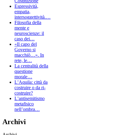
Costituzione
Espressività,
empatia,
intersoggettività.…
Filosofia della
mente e
neuroscienze: il
caso dei…
«Il capo del
Governo si
macchiò…». In
rete, le…
La centralità della
questione
morale…
L’Aquila: città da
costruire o da ri-
costruire?
L’antisemitismo
metafisico
nell’ombra…
Archivi
Archivi