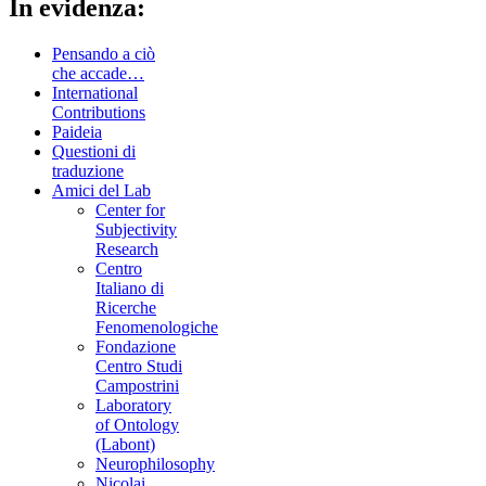
In evidenza:
Pensando a ciò
che accade…
International
Contributions
Paideia
Questioni di
traduzione
Amici del Lab
Center for
Subjectivity
Research
Centro
Italiano di
Ricerche
Fenomenologiche
Fondazione
Centro Studi
Campostrini
Laboratory
of Ontology
(Labont)
Neurophilosophy
Nicolai