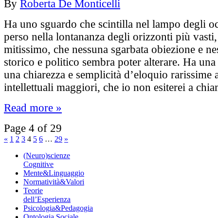
By
Roberta De Monticelli
Ha uno sguardo che scintilla nel lampo degli o
perso nella lontananza degli orizzonti più vasti,
mitissimo, che nessuna sgarbata obiezione e 
storico e politico sembra poter alterare. Ha una 
una chiarezza e semplicità d’eloquio rarissime a
intellettuali maggiori, che io non esiterei a ch
Read more »
Page 4 of 29
«
1
2
3
4
5
6
…
29
»
(Neuro)scienze
Cognitive
Mente&Linguaggio
Normatività&Valori
Teorie
dell’Esperienza
Psicologia&Pedagogia
Ontologia Sociale