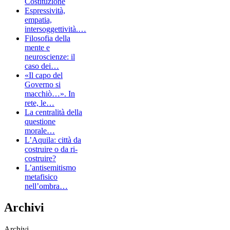
Costituzione
Espressività,
empatia,
intersoggettività.…
Filosofia della
mente e
neuroscienze: il
caso dei…
«Il capo del
Governo si
macchiò…». In
rete, le…
La centralità della
questione
morale…
L’Aquila: città da
costruire o da ri-
costruire?
L’antisemitismo
metafisico
nell’ombra…
Archivi
Archivi