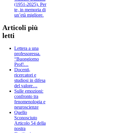
(1951-2025). Per
te, in memoria di
un’età migliore.
Articoli più
letti
Lettera a una
professoressa.
“Buongiorno
Prof!…
Docenti,
ricercatori e
studiosi in difesa
del valore…
Sulle emozioni:
confronto tra
fenomenologia e
neuroscienze
Quello
Sconosciuto
Articolo 54 della
nostra