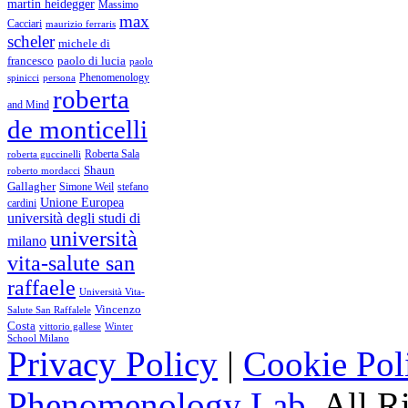
martin heidegger
Massimo
max
Cacciari
maurizio ferraris
scheler
michele di
francesco
paolo di lucia
paolo
Phenomenology
spinicci
persona
roberta
and Mind
de monticelli
Roberta Sala
roberta guccinelli
Shaun
roberto mordacci
Gallagher
Simone Weil
stefano
Unione Europea
cardini
università degli studi di
università
milano
vita-salute san
raffaele
Università Vita-
Vincenzo
Salute San Raffalele
Costa
vittorio gallese
Winter
School Milano
Privacy Policy
|
Cookie Pol
Phenomenology Lab
. All R