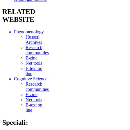
RELATED
WEBSITE
Phenomenology
Husserl
Archives
Research
communities
E-zine
Net tools
E-text on
line
Cognitive Science
Research
communities
E-zine
Net tools
E-text on
line
Speciali: