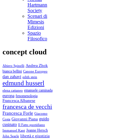
Hartmann
Society
Scenari di
Mimesis
Edizioni
Spazio
Filosofico
concept cloud
Andrea Zhok
Altiero Spinelli
bianca bellini
Canone Europeo
dan zahavi
edith stein
edmund husserl
emanuele caminada
elena cattaneo
europa
fenomenologia
Francesca Albanese
francesca de vecchi
Francesca Forle
Giacomo
guido
Giovanni Piana
Costa
cusinato
Il Fatto quotidiano
Immanuel Kant
Jeanne Hersch
libertà e giustizia
John Searle