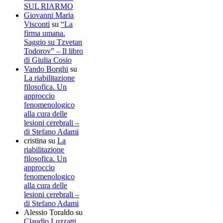
SUL RIARMO
Giovanni Maria
Visconti
su
“La
firma umana.
Saggio su Tzvetan
Todorov” – Il libro
di Giulia Cosio
Vando Borghi
su
La riabilitazione
filosofica. Un
approccio
fenomenologico
alla cura delle
lesioni cerebrali –
di Stefano Adami
cristina
su
La
riabilitazione
filosofica. Un
approccio
fenomenologico
alla cura delle
lesioni cerebrali –
di Stefano Adami
Alessio Toraldo
su
Claudio Luzzatti