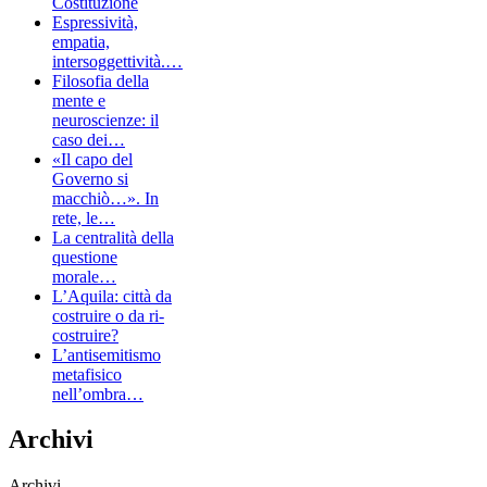
Costituzione
Espressività,
empatia,
intersoggettività.…
Filosofia della
mente e
neuroscienze: il
caso dei…
«Il capo del
Governo si
macchiò…». In
rete, le…
La centralità della
questione
morale…
L’Aquila: città da
costruire o da ri-
costruire?
L’antisemitismo
metafisico
nell’ombra…
Archivi
Archivi