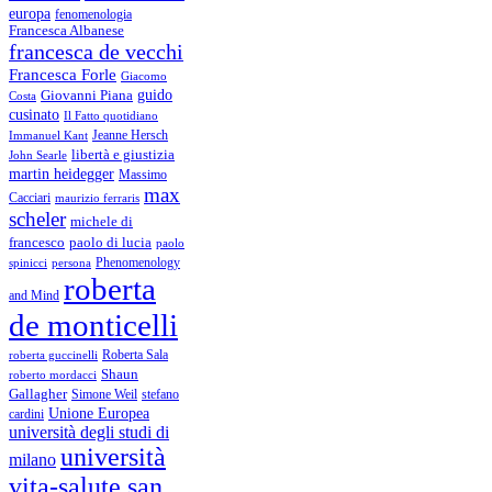
europa
fenomenologia
Francesca Albanese
francesca de vecchi
Francesca Forle
Giacomo
guido
Giovanni Piana
Costa
cusinato
Il Fatto quotidiano
Immanuel Kant
Jeanne Hersch
libertà e giustizia
John Searle
martin heidegger
Massimo
max
Cacciari
maurizio ferraris
scheler
michele di
francesco
paolo di lucia
paolo
Phenomenology
spinicci
persona
roberta
and Mind
de monticelli
Roberta Sala
roberta guccinelli
Shaun
roberto mordacci
Gallagher
Simone Weil
stefano
Unione Europea
cardini
università degli studi di
università
milano
vita-salute san