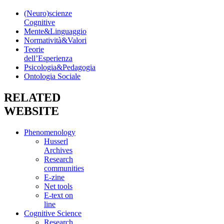
(Neuro)scienze
Cognitive
Mente&Linguaggio
Normatività&Valori
Teorie
dell’Esperienza
Psicologia&Pedagogia
Ontologia Sociale
RELATED
WEBSITE
Phenomenology
Husserl
Archives
Research
communities
E-zine
Net tools
E-text on
line
Cognitive Science
Research