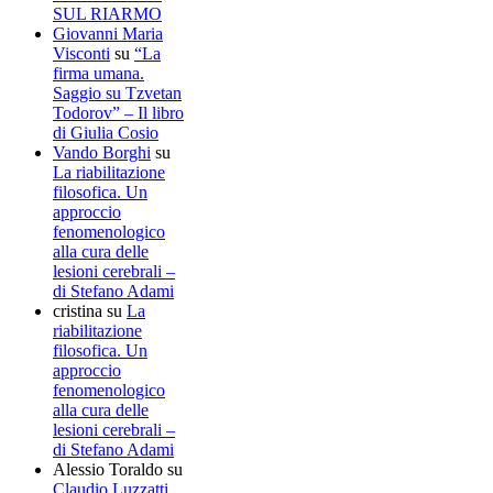
SUL RIARMO
Giovanni Maria
Visconti
su
“La
firma umana.
Saggio su Tzvetan
Todorov” – Il libro
di Giulia Cosio
Vando Borghi
su
La riabilitazione
filosofica. Un
approccio
fenomenologico
alla cura delle
lesioni cerebrali –
di Stefano Adami
cristina
su
La
riabilitazione
filosofica. Un
approccio
fenomenologico
alla cura delle
lesioni cerebrali –
di Stefano Adami
Alessio Toraldo
su
Claudio Luzzatti