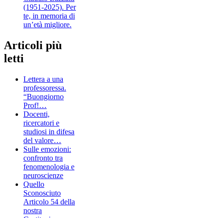
(1951-2025). Per
te, in memoria di
un’età migliore.
Articoli più
letti
Lettera a una
professoressa.
“Buongiorno
Prof!…
Docenti,
ricercatori e
studiosi in difesa
del valore…
Sulle emozioni:
confronto tra
fenomenologia e
neuroscienze
Quello
Sconosciuto
Articolo 54 della
nostra