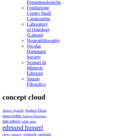
Fenomenologiche
Fondazione
Centro Studi
Campostrini
Laboratory
of Ontology
(Labont)
Neurophilosophy
Nicolai
Hartmann
Society
Scenari di
Mimesis
Edizioni
Spazio
Filosofico
concept cloud
Andrea Zhok
Altiero Spinelli
bianca bellini
Canone Europeo
dan zahavi
edith stein
edmund husserl
emanuele caminada
elena cattaneo