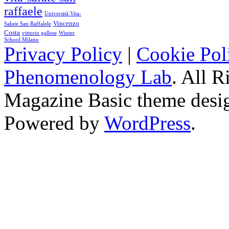
raffaele
Università Vita-
Vincenzo
Salute San Raffalele
Costa
vittorio gallese
Winter
School Milano
Privacy Policy
|
Cookie Pol
Phenomenology Lab
. All R
Magazine Basic
theme desi
Powered by
WordPress
.