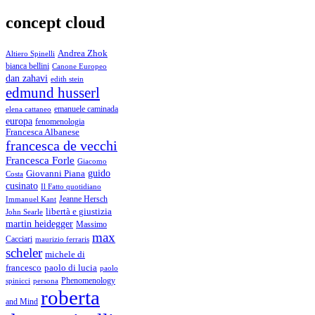
concept cloud
Andrea Zhok
Altiero Spinelli
bianca bellini
Canone Europeo
dan zahavi
edith stein
edmund husserl
emanuele caminada
elena cattaneo
europa
fenomenologia
Francesca Albanese
francesca de vecchi
Francesca Forle
Giacomo
guido
Giovanni Piana
Costa
cusinato
Il Fatto quotidiano
Immanuel Kant
Jeanne Hersch
libertà e giustizia
John Searle
martin heidegger
Massimo
max
Cacciari
maurizio ferraris
scheler
michele di
francesco
paolo di lucia
paolo
Phenomenology
spinicci
persona
roberta
and Mind