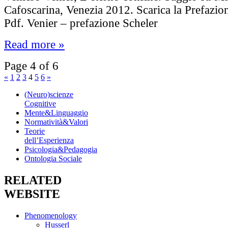
Cafoscarina, Venezia 2012. Scarica la Prefazio
Pdf. Venier – prefazione Scheler
Read more »
Page 4 of 6
«
1
2
3
4
5
6
»
(Neuro)scienze
Cognitive
Mente&Linguaggio
Normatività&Valori
Teorie
dell’Esperienza
Psicologia&Pedagogia
Ontologia Sociale
RELATED
WEBSITE
Phenomenology
Husserl