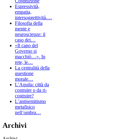
Costituzione
Espressività,
empatia,
intersoggettività.…
Filosofia della
mente e
neuroscienze: il
caso dei…
«Il capo del
Governo si
macchiò…». In
rete, le…
La centralità della
questione
morale…
L’Aquila: città da
costruire o da ri-
costruire?
L’antisemitismo
metafisico
nell’ombra…
Archivi
Archivi