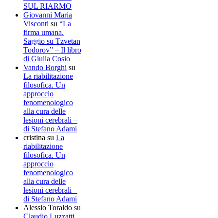
SUL RIARMO
Giovanni Maria
Visconti
su
“La
firma umana.
Saggio su Tzvetan
Todorov” – Il libro
di Giulia Cosio
Vando Borghi
su
La riabilitazione
filosofica. Un
approccio
fenomenologico
alla cura delle
lesioni cerebrali –
di Stefano Adami
cristina
su
La
riabilitazione
filosofica. Un
approccio
fenomenologico
alla cura delle
lesioni cerebrali –
di Stefano Adami
Alessio Toraldo
su
Claudio Luzzatti