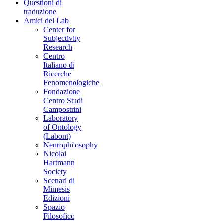
Questioni di
traduzione
Amici del Lab
Center for
Subjectivity
Research
Centro
Italiano di
Ricerche
Fenomenologiche
Fondazione
Centro Studi
Campostrini
Laboratory
of Ontology
(Labont)
Neurophilosophy
Nicolai
Hartmann
Society
Scenari di
Mimesis
Edizioni
Spazio
Filosofico