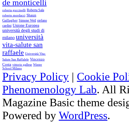
de monticelli
Roberta Sala
roberta guccinelli
Shaun
roberto mordacci
Gallagher
Simone Weil
stefano
Unione Europea
cardini
università degli studi di
università
milano
vita-salute san
raffaele
Università Vita-
Vincenzo
Salute San Raffalele
Costa
vittorio gallese
Winter
School Milano
Privacy Policy
|
Cookie Pol
Phenomenology Lab
. All R
Magazine Basic
theme desi
Powered by
WordPress
.