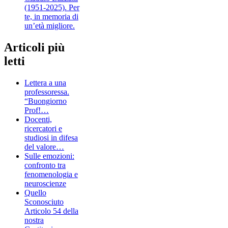
(1951-2025). Per
te, in memoria di
un’età migliore.
Articoli più
letti
Lettera a una
professoressa.
“Buongiorno
Prof!…
Docenti,
ricercatori e
studiosi in difesa
del valore…
Sulle emozioni:
confronto tra
fenomenologia e
neuroscienze
Quello
Sconosciuto
Articolo 54 della
nostra